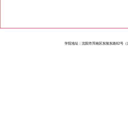
学院地址：沈阳市浑南区东陵东路
82
号（