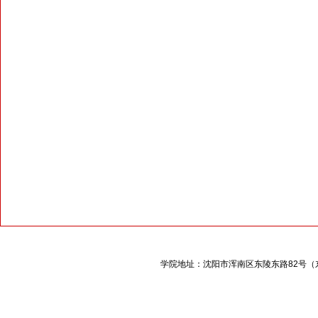
学院地址：沈阳市浑南区东陵东路
82
号（